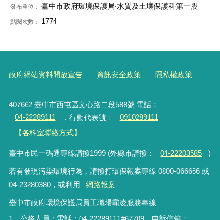
臺中市政府環境保護局‧水質及土壤保護科第一股
發布單位：
1774
點閱次數：
政府網站資料開放宣告
資訊安全政策
隱私權政策
407662 臺中市西屯區文心路二段588號 電話：
04-22289111
．行動代表號：
0910289111
【各科室聯絡方式】
臺中市民一碼通專線請撥1999 (外縣市請撥：
04-22203585
)
若有發現污染環境行為，請撥打環保報案專線 0800-066666 或
04-23280380，或利用
網路報案
臺中市政府環境保護局員工職場霸凌服務專線
1、公務人員：電話：04-22289111#67709、申訴信箱：