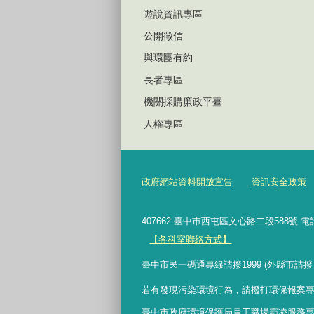
遊說資訊專區
公開徵信
與環團有約
長者專區
機關採購廉政平臺
人權專區
政府網站資料開放宣告
資訊安全政策
407662 臺中市西屯區文心路二段588號 電
【各科室聯絡方式】
臺中市民一碼通專線請撥1999 (外縣市請撥
若有發現污染環境行為，請撥打環保報案專線 0800
臺中市政府環境保護局員工職場霸凌服務