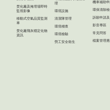
機車補助申
理
焚化廠及掩埋場即時
環保清除檢
監視影像
環境設施
訴願申請及
移動式空氣品質監測
清潔隊管理
車
影音專區
環境稽查
焚化廠飛灰穩定化物
常見問答
環境檢驗
資訊
檔案管理應
勞工安全衛生