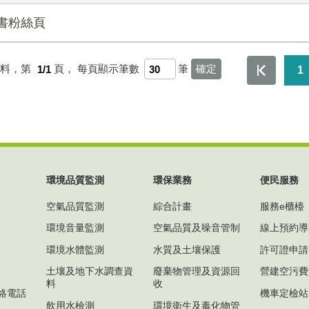
臉書粉絲頁
資料，第
1/1
頁，
每頁顯示筆數
筆
1
環境品質監測
環保業務
便民服務
空氣品質監測
綜合計畫
服務e櫃檯
環境音量監測
空氣品質及噪音管制
線上預約導
環境水體監測
水質及土壤保護
許可證申請
土壤及地下水調查資
廢棄物管理及資源回
營建空污費
料
收
絡電話
機車定檢站
飲用水檢測
環境衛生及毒化物管