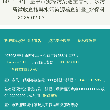
60
113年_臺中市流域污染總量管制、水污
費徵收查核與水污染源稽查計畫_水保科
2025-02-03
政府網站資料開放宣告
資訊安全政策
隱私權政策
407662 臺中市西屯區文心路二段588號 電話：
04-22289111
．行動代表號：
0910289111
【各科室聯絡方式】
臺中市民一碼通專線請撥1999 (外縣市請撥：
04-22203585
)
若有發現污染環境行為，請撥打環保報案專線 0800-066666 或
04-23280380，或利用
網路報案
臺中市政府環境保護局員工職場霸凌服務專線