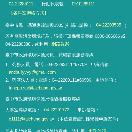
04-22289111
．行動代表號：
0910289111
【各科室聯絡方式】
臺中市民一碼通專線請撥1999 (外縣市請撥：
04-22203585
)
若有發現污染環境行為，請撥打環保報案專線 0800-066666 或
04-23280380，或利用
網路報案
臺中市政府環境保護局員工職場霸凌服務專線
1、公務人員：電話：04-22289111#67709、申訴信箱：
antibullyyyy@gmail.com
2、勞基法人員：電話：04-22289111#66906、申訴信箱：
tcgepb.sh@taichung.gov.tw
臺中市政府環境保護局性騷擾服務專線
人事室專線電話
：
04-22291772
、申訴信箱
：
g1111@taichung.gov.tw
(本信箱僅處理性騷擾申訴案件)
若有具體檢舉、建議或陳情案件，請利用
市政信箱