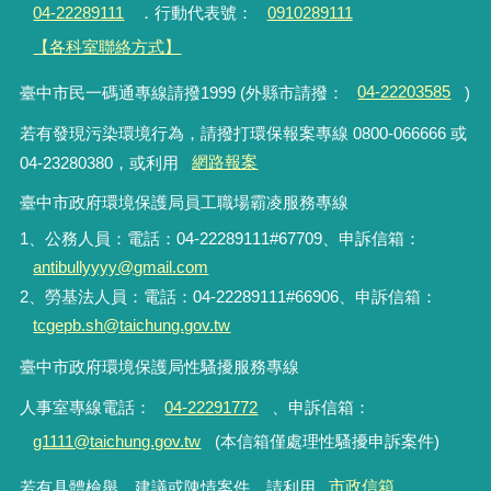
04-22289111
．行動代表號：
0910289111
【各科室聯絡方式】
臺中市民一碼通專線請撥1999 (外縣市請撥：
04-22203585
)
若有發現污染環境行為，請撥打環保報案專線 0800-066666 或
04-23280380，或利用
網路報案
臺中市政府環境保護局員工職場霸凌服務專線
1、公務人員：電話：04-22289111#67709、申訴信箱：
antibullyyyy@gmail.com
2、勞基法人員：電話：04-22289111#66906、申訴信箱：
tcgepb.sh@taichung.gov.tw
臺中市政府環境保護局性騷擾服務專線
人事室專線電話
：
04-22291772
、申訴信箱
：
g1111@taichung.gov.tw
(本信箱僅處理性騷擾申訴案件)
若有具體檢舉、建議或陳情案件，請利用
市政信箱