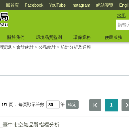
回首頁
Facebook
YouTube
Instagram
網站導覽
Engl
水肥
關於我們
環境品質監測
環保業務
便民服務
開資訊
>
會計統計
>
公務統計
>
統計分析及通報
第
1/1
頁，
每頁顯示筆數
筆
1
析_臺中市空氣品質指標分析