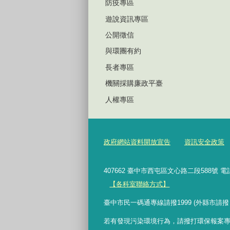
防疫專區
遊說資訊專區
公開徵信
與環團有約
長者專區
機關採購廉政平臺
人權專區
政府網站資料開放宣告
資訊安全政策
407662 臺中市西屯區文心路二段588號 電
【各科室聯絡方式】
臺中市民一碼通專線請撥1999 (外縣市請撥
若有發現污染環境行為，請撥打環保報案專線 0800