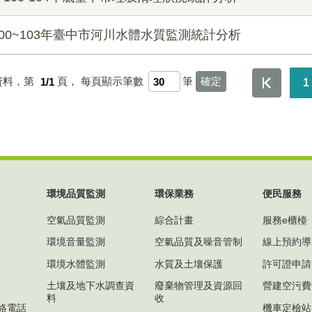
100~103年臺中市河川水體水質監測統計分析
資料，第
1/1
頁，
每頁顯示筆數
筆
1
環境品質監測
環保業務
便民服務
空氣品質監測
綜合計畫
服務e櫃檯
環境音量監測
空氣品質及噪音管制
線上預約導
環境水體監測
水質及土壤保護
許可證申請
土壤及地下水調查資
廢棄物管理及資源回
營建空污費
料
收
絡電話
機車定檢站