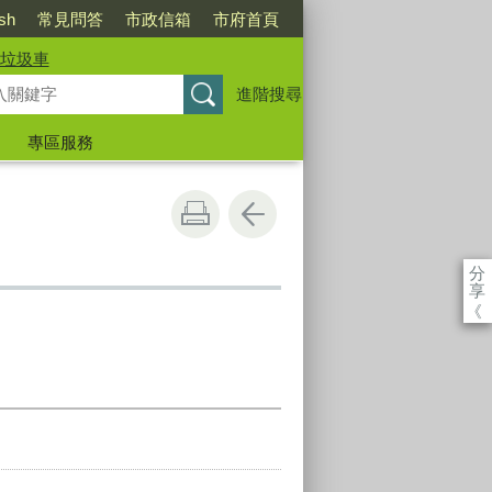
ish
常見問答
市政信箱
市府首頁
垃圾車
進階搜尋
專區服務
分
享
《