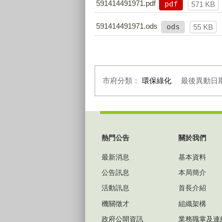
591414491971.pdf
pdf
571 KB
591414491971.ods
ods
55 KB
市府分類：
環保綠化
最後異動日
:::
熱門公告
關於我們
最新消息
基本資料
公告訊息
本局簡介
活動訊息
首長介紹
機關徵才
組織架構
政府公開資訊
業務職掌及連