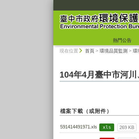
:::
熱門公告
:::
現在位置
首頁
>
環境品質監測
>
環
104年4月臺中市河
檔案下載（或附件）
591414491971.xls
xls
269 KB