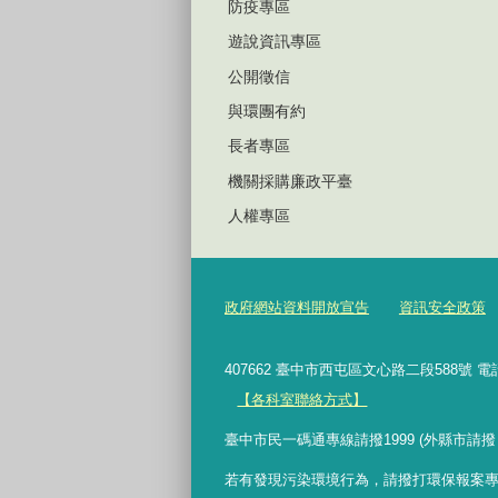
防疫專區
遊說資訊專區
公開徵信
與環團有約
長者專區
機關採購廉政平臺
人權專區
政府網站資料開放宣告
資訊安全政策
407662 臺中市西屯區文心路二段588號 電
【各科室聯絡方式】
臺中市民一碼通專線請撥1999 (外縣市請撥
若有發現污染環境行為，請撥打環保報案專線 0800