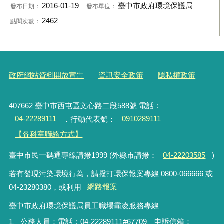
2016-01-19
臺中市政府環境保護局
發布日期：
發布單位：
2462
點閱次數：
政府網站資料開放宣告
資訊安全政策
隱私權政策
407662 臺中市西屯區文心路二段588號 電話：
04-22289111
．行動代表號：
0910289111
【各科室聯絡方式】
臺中市民一碼通專線請撥1999 (外縣市請撥：
04-22203585
)
若有發現污染環境行為，請撥打環保報案專線 0800-066666 或
04-23280380，或利用
網路報案
臺中市政府環境保護局員工職場霸凌服務專線
1、公務人員：電話：04-22289111#67709、申訴信箱：