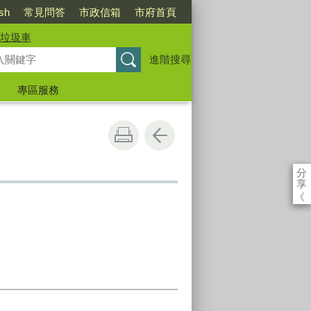
ish
常見問答
市政信箱
市府首頁
垃圾車
進階搜尋
專區服務
分
享
《