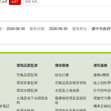
pdf
pdf
596 KB
期：
2026-06-30
發布日期：
2026-06-30
發布單位：
臺中市政府
環境品質監測
環保業務
便民服務
空氣品質監測
綜合計畫
服務e櫃檯
環境音量監測
空氣品質及噪音管制
線上預約導
環境水體監測
水質及土壤保護
許可證申請
土壤及地下水調查資
廢棄物管理及資源回
營建空污費
料
收
絡電話
機車定檢站
飲用水檢測
環境衛生及毒化物管