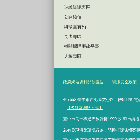
遊說資訊專區
公開徵信
與環團有約
長者專區
機關採購廉政平臺
人權專區
政府網站資料開放宣告
資訊安全政策
407662 臺中市西屯區文心路二段588號 電
【各科室聯絡方式】
臺中市民一碼通專線請撥1999 (外縣市請撥
若有發現污染環境行為，請撥打環保報案專線 0800