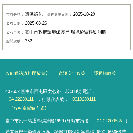
環保綠化
2025-10-29
市府分類：
最後異動日期：
2025-08-26
發布日期：
臺中市政府環境保護局‧環境檢驗科監測股
發布單位：
352
點閱次數：
政府網站資料開放宣告
資訊安全政策
隱私權政策
407662 臺中市西屯區文心路二段588號 電話：
04-22289111
．行動代表號：
0910289111
【各科室聯絡方式】
臺中市民一碼通專線請撥1999 (外縣市請撥：
04-22203585
)
若有發現污染環境行為，請撥打環保報案專線 0800-066666 或