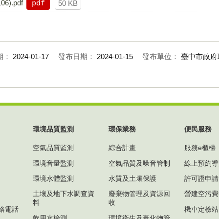
).pdf
pdf
50 KB
期：
2024-01-17
發布日期：
2024-01-15
發布單位：
臺中市政府
環境品質監測
環保業務
便民服務
空氣品質監測
綜合計畫
服務e櫃檯
環境音量監測
空氣品質及噪音管制
線上預約導
環境水體監測
水質及土壤保護
許可證申請
土壤及地下水調查資
廢棄物管理及資源回
營建空污費
料
收
絡電話
機車定檢站
飲用水檢測
環境衛生及毒化物管