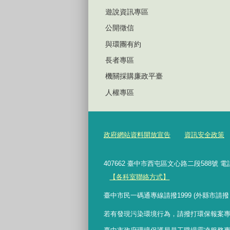
遊說資訊專區
公開徵信
與環團有約
長者專區
機關採購廉政平臺
人權專區
政府網站資料開放宣告
資訊安全政策
407662 臺中市西屯區文心路二段588號 電
【各科室聯絡方式】
臺中市民一碼通專線請撥1999 (外縣市請撥
若有發現污染環境行為，請撥打環保報案專線 0800