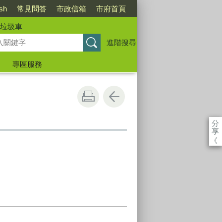
ish
常見問答
市政信箱
市府首頁
垃圾車
進階搜尋
專區服務
分
享
《