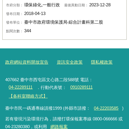
環保綠化,一般行政
2023-12-28
市府分類：
最後異動日期：
2018-04-13
發布日期：
臺中市政府環境保護局‧綜合計畫科第二股
發布單位：
344
點閱次數：
政府網站資料開放宣告
資訊安全政策
隱私權政策
407662 臺中市西屯區文心路二段588號 電話：
04-22289111
．行動代表號：
0910289111
【各科室聯絡方式】
臺中市民一碼通專線請撥1999 (外縣市請撥：
04-22203585
)
若有發現污染環境行為，請撥打環保報案專線 0800-066666 或
04-23280380，或利用
網路報案