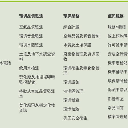
環境品質監測
環保業務
便民服務
空氣品質監測
綜合計畫
服務e櫃檯
環境音量監測
空氣品質及噪音管制
線上預約導
環境水體監測
水質及土壤保護
許可證申請
土壤及地下水調查資
廢棄物管理及資源回
營建空污費
料
收
絡電話
機車定檢站
飲用水檢測
環境衛生及毒化物管
機車補助申
理
焚化廠及掩埋場即時
環保清除檢
監視影像
環境設施
訴願申請及
移動式空氣品質監測
清潔隊管理
車
影音專區
環境稽查
焚化廠飛灰穩定化物
常見問答
環境檢驗
資訊
檔案管理應
勞工安全衛生