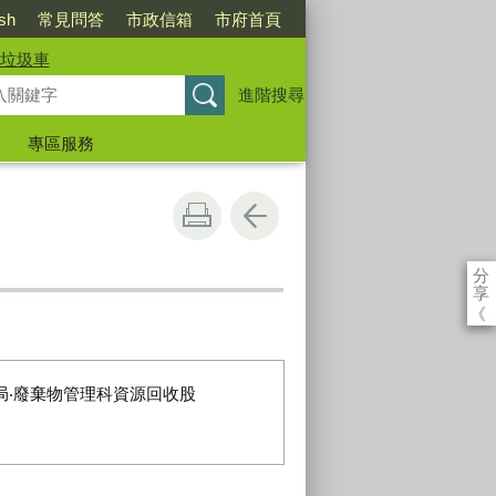
ish
常見問答
市政信箱
市府首頁
垃圾車
進階搜尋
專區服務
分
享
《
局‧廢棄物管理科資源回收股