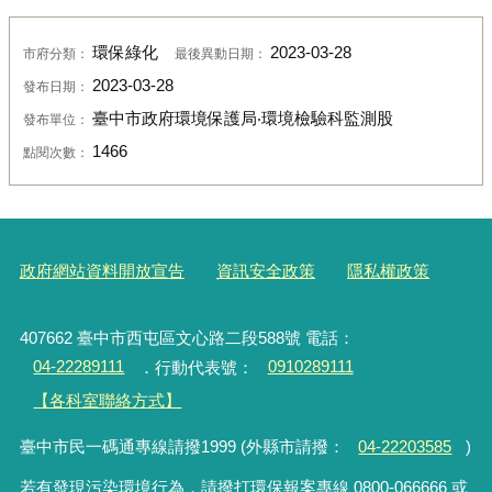
環保綠化
2023-03-28
市府分類：
最後異動日期：
2023-03-28
發布日期：
臺中市政府環境保護局‧環境檢驗科監測股
發布單位：
1466
點閱次數：
政府網站資料開放宣告
資訊安全政策
隱私權政策
407662 臺中市西屯區文心路二段588號 電話：
04-22289111
．行動代表號：
0910289111
【各科室聯絡方式】
臺中市民一碼通專線請撥1999 (外縣市請撥：
04-22203585
)
若有發現污染環境行為，請撥打環保報案專線 0800-066666 或