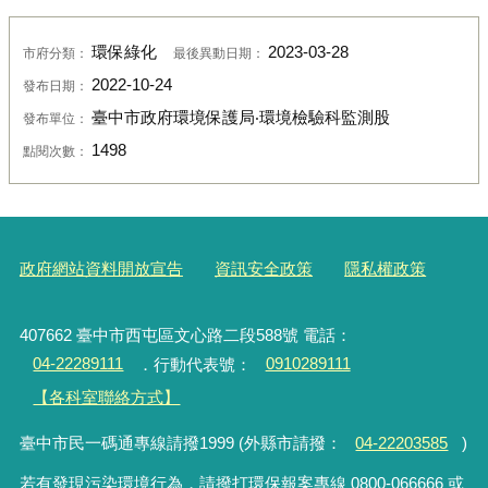
環保綠化
2023-03-28
市府分類：
最後異動日期：
2022-10-24
發布日期：
臺中市政府環境保護局‧環境檢驗科監測股
發布單位：
1498
點閱次數：
政府網站資料開放宣告
資訊安全政策
隱私權政策
407662 臺中市西屯區文心路二段588號 電話：
04-22289111
．行動代表號：
0910289111
【各科室聯絡方式】
臺中市民一碼通專線請撥1999 (外縣市請撥：
04-22203585
)
若有發現污染環境行為，請撥打環保報案專線 0800-066666 或