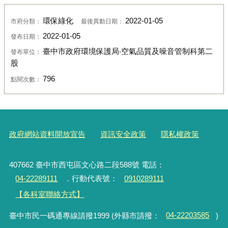
環保綠化
2022-01-05
市府分類：
最後異動日期：
2022-01-05
發布日期：
臺中市政府環境保護局‧空氣品質及噪音管制科第二
發布單位：
股
796
點閱次數：
政府網站資料開放宣告
資訊安全政策
隱私權政策
407662 臺中市西屯區文心路二段588號 電話：
04-22289111
．行動代表號：
0910289111
【各科室聯絡方式】
臺中市民一碼通專線請撥1999 (外縣市請撥：
04-22203585
)