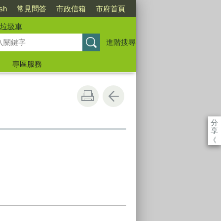
ish
常見問答
市政信箱
市府首頁
垃圾車
進階搜尋
專區服務
分
享
《