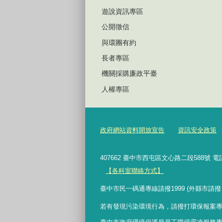
遊說資訊專區
公開徵信
與環團有約
長者專區
機關採購廉政平臺
人權專區
政府網站資料開放宣告
資訊安全政策
407662 臺中市西屯區文心路二段588號 電
【各科室聯絡方式】
臺中市民一碼通專線請撥1999 (外縣市請撥
若有發現污染環境行為，請撥打環保報案專線 0800