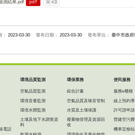
測結果.pdf
pdf
36 KB
期：
2023-03-30
發布日期：
2023-03-30
發布單位：
臺中市政府
環境品質監測
環保業務
便民服務
空氣品質監測
綜合計畫
服務e櫃檯
環境音量監測
空氣品質及噪音管制
線上預約導
環境水體監測
水質及土壤保護
許可證申請
土壤及地下水調查資
廢棄物管理及資源回
營建空污費
料
收
絡電話
機車定檢站
飲用水檢測
環境衛生及毒化物管